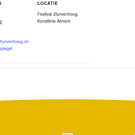
S
LOCATIE
Festival 2turvenhoog,
Kunstlinie Almere
22
2turvenhoog.nl/
spiegel