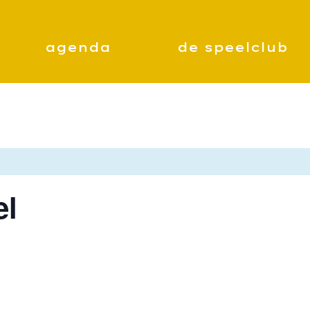
agenda
de speelclub
el