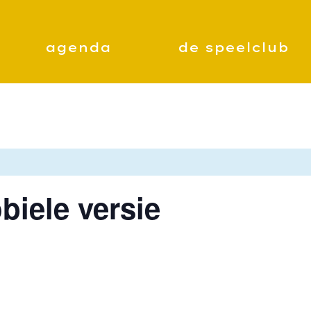
agenda
de speelclub
biele versie