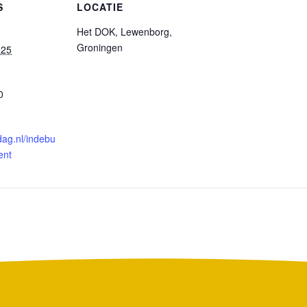
S
LOCATIE
Het DOK, Lewenborg,
Groningen
025
0
ijdag.nl/indebu
ent