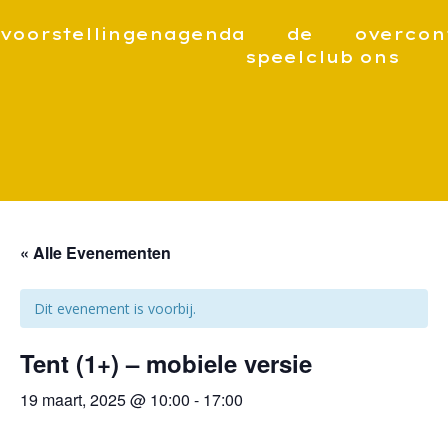
voorstellingen
agenda
de
over
con
speelclub
ons
« Alle Evenementen
Dit evenement is voorbij.
Tent (1+) – mobiele versie
19 maart, 2025 @ 10:00
-
17:00