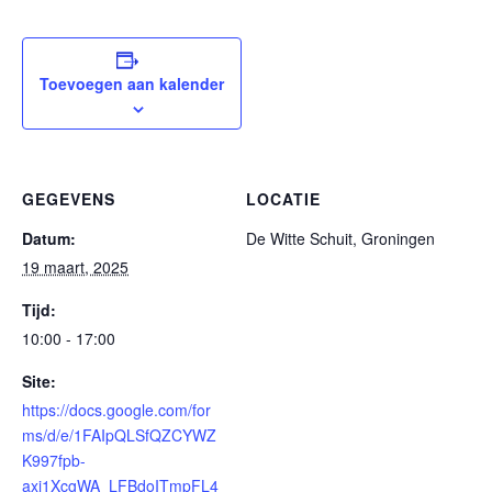
Toevoegen aan kalender
GEGEVENS
LOCATIE
Datum:
De Witte Schuit, Groningen
19 maart, 2025
Tijd:
10:00 - 17:00
Site:
https://docs.google.com/for
ms/d/e/1FAIpQLSfQZCYWZ
K997fpb-
axi1XcgWA_LFBdoITmpFL4