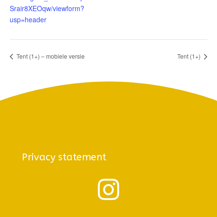
Srair8XEOqw/viewform?
usp=header
Tent (1+) – mobiele versie
Tent (1+)
Privacy statement
